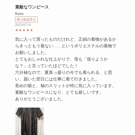
評価: 5点満点中5点
素敵なワンピース
Kana
購入確認済み
2025/07/31
★★★★★
気に入って買ったものだけれど、正絹の着物があるか
らきっともう着ない……というポリエステルの着物で
お願いしました。
とてもおしゃれな仕上がりで、母も「借りようか
な？」と言っていたほどでした！
六分袖なので、夏真っ盛りの今でも着られる、と思
い、届いた翌日には仕事に着て行きました。
長めの裾と、袖のスリットが特に気に入っています。
素敵なワンピースになり、とても嬉しいです。
ありがとうございました。