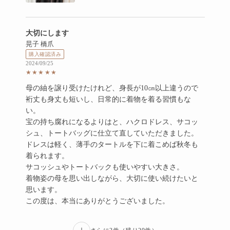
評価: 5点満点中5点
大切にします
晃子 橋爪
購入確認済み
2024/09/25
★★★★★
母の紬を譲り受けたけれど、身長が10㎝以上違うので
裄丈も身丈も短いし、日常的に着物を着る習慣もな
い。
宝の持ち腐れになるよりはと、ハクロドレス、サコッ
シュ、トートバッグに仕立て直していただきました。
ドレスは軽く、薄手のタートルを下に着こめば秋冬も
着られます。
サコッシュやトートバックも使いやすい大きさ。
着物姿の母を思い出しながら、大切に使い続けたいと
思います。
この度は、本当にありがとうございました。