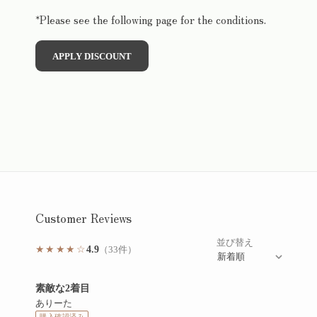
*Please see the following page for the conditions.
APPLY DISCOUNT
Customer Reviews
並び替え
★★★★☆
4.9
（33件）
／5点満点中の平均評価
評価: 5点満点中5点
素敵な2着目
ありーた
購入確認済み