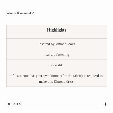
What is Kimonotoki?
Highlights
inspired by kimono looks
rear zip fastening
side slit
*Please note that your own kimono(for the fabric) is requierd to
make this Kimono dress.
DETAILS