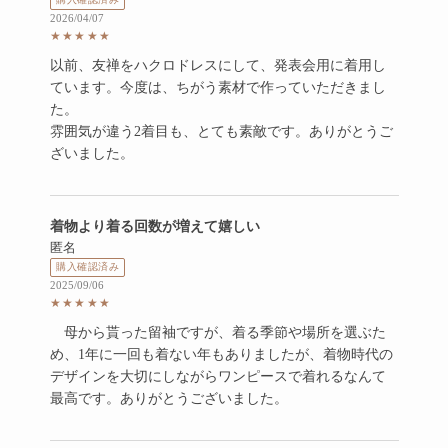
2026/04/07
★★★★★
以前、友禅をハクロドレスにして、発表会用に着用し
ています。今度は、ちがう素材で作っていただきまし
た。
雰囲気が違う2着目も、とても素敵です。ありがとうご
ざいました。
評価: 5点満点中5点
着物より着る回数が増えて嬉しい
匿名
購入確認済み
2025/09/06
★★★★★
母から貰った留袖ですが、着る季節や場所を選ぶた
め、1年に一回も着ない年もありましたが、着物時代の
デザインを大切にしながらワンピースで着れるなんて
最高です。ありがとうございました。