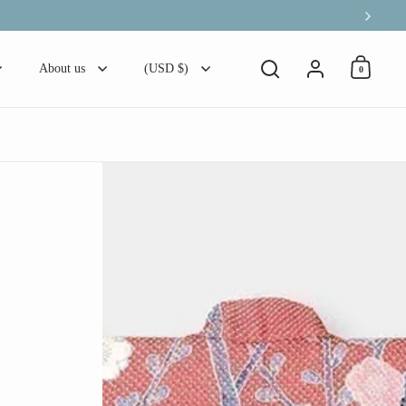
Next
Account
About us
(USD $)
0
Open ca
Open search