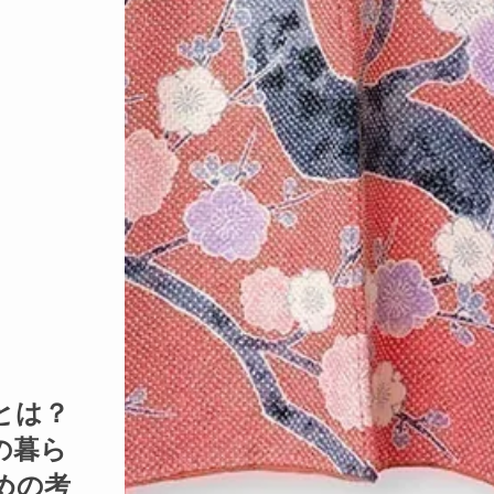
とは？
の暮ら
めの考