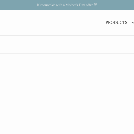
Kimonotoki: with a Mother's Day offer 👘
PRODUCTS