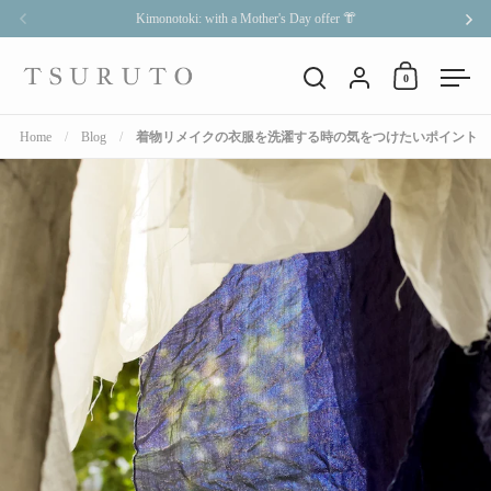
Skip to content
Kimonotoki: with a Mother's Day offer 👘
Previous
Nex
Account
0
Open cart
Open search
Open
Home
/
Blog
/
着物リメイクの衣服を洗濯する時の気をつけたいポイント