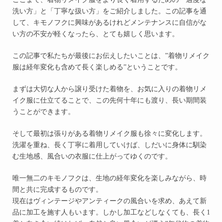
洗い方」と「丁寧な扱い方」をご紹介しました。この記事を通
して、キモノフクに興味があるけれどメンテナンスに自信がな
い方の不安が軽くなったら、とても嬉しく思います。
この記事で私たちが最後にお伝えしたいことは、”着物リメイク
服は経年変化も含めて長く楽しめる”ということです。
まずは大切な人から譲り受けた着物を、お気に入りの着物リメ
イク服に仕立てることで、この先何十年にも渡り、長い期間装
うことができます。
そして最初は張りがある着物リメイク服も徐々に変化します。
洗濯を重ね、長く丁寧に着用していけば、しだいに身体に馴染
む生地感、風合いの衣服に仕上がってゆくのです。
唯一無二のキモノフクは、生地の経年変化を楽しみながら、時
間と共に完成するものです。
現在はヴィンテージやアンティークの風合いを求め、あえて新
品に加工を施す人もいます。しかし加工などしなくても、長く1