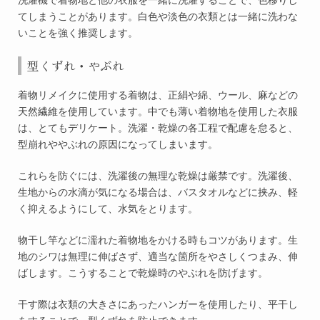
洗濯機で着物地と他の衣服を一緒に洗濯することで、色移りし
てしまうことがあります。白色や淡色の衣類とは一緒に洗わな
いことを強く推奨します。
型くずれ・やぶれ
着物リメイクに使用する着物は、正絹や綿、ウール、麻などの
天然繊維を使用しています。中でも薄い着物地を使用した衣服
は、とてもデリケート。洗濯・乾燥の各工程で配慮を怠ると、
型崩れややぶれの原因になってしまいます。
これらを防ぐには、洗濯後の無理な乾燥は厳禁です。洗濯後、
生地からの水滴が気になる場合は、バスタオルなどに挟み、軽
く抑えるようにして、水気をとります。
物干し竿などに濡れた着物地をかける時もコツがあります。生
地のシワは無理に伸ばさず、適当な箇所をやさしくつまみ、伸
ばします。こうすることで乾燥時のやぶれを防げます。
干す際は衣類の大きさにあったハンガーを使用したり、平干し