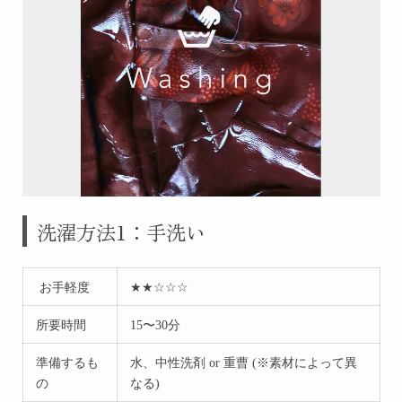
洗濯方法1：手洗い
お手軽度
★★☆☆☆
所要時間
15〜30分
準備するも
水、中性洗剤 or 重曹 (※素材によって異
の
なる)