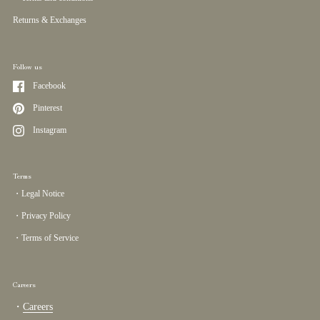
Returns & Exchanges
Follow us
Facebook
Pinterest
Instagram
Terms
・Legal Notice
・Privacy Policy
・Terms of Service
Careers
・
Careers