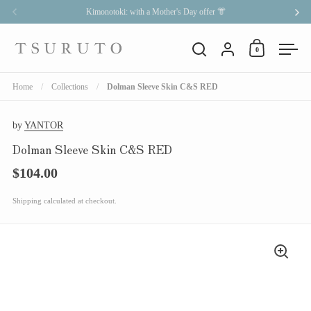
Skip to content
Kimonotoki: with a Mother's Day offer 👘
Previous
Nex
Account
0
Open cart
Open search
Open
Home
/
Collections
/
Dolman Sleeve Skin C&S RED
by
YANTOR
Dolman Sleeve Skin C&S RED
$104.00
Price
Shipping
calculated at checkout.