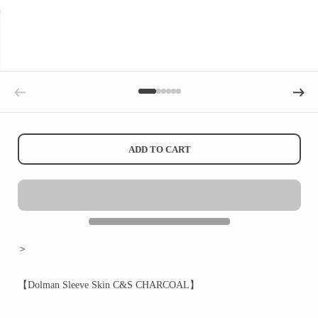
Previous slide
Next sli
ADD TO CART
＞
【Dolman Sleeve Skin C&S CHARCOAL】