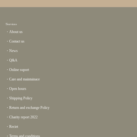
Services
・About us
・Contact us
・News
・Q&A
・Online suport
・Care and maintainace
・Open hours
・Shipping Policy
・Return and exchange Policy
・Charity report 2022
・Reciet
・Terms and conditions