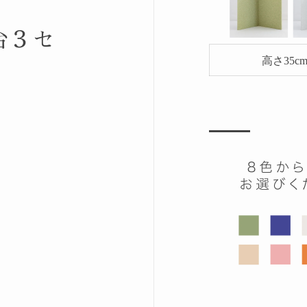
台３セ
高さ35cm