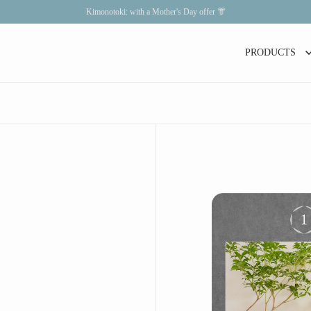
Kimonotoki: with a Mother's Day offer 👘
PRODUCTS