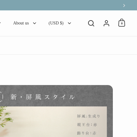
Next
Account
About us
(USD $)
0
Open ca
Open search