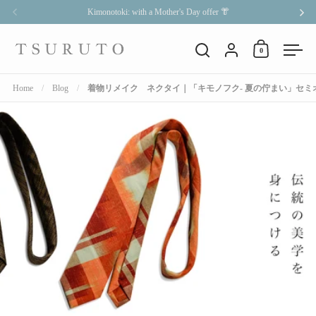
Skip to content
Kimonotoki: with a Mother's Day offer 👘
Previous
Nex
Account
0
Open cart
Open search
Open
Home
/
Blog
/
着物リメイク ネクタイ｜「キモノフク- 夏の佇まい」セミ