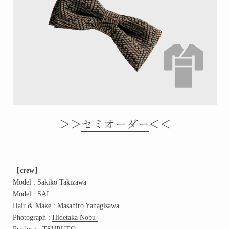
＞＞
セミオーダー
＜＜
【
crew
】
Model : Sakiko Takizawa
Model : SAI
Hair & Make : Masahiro Yanagisawa
Photograph :
Hidetaka Nobu