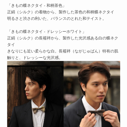
「きもの蝶ネクタイ - 和柄茶色」
正絹（シルク）の着物から、製作した茶色の和柄蝶ネクタイ
明るさと渋さの利いた、バランスのとれた和テイスト。
「きもの蝶ネクタイ - ドレッシーホワイト」
正絹（シルク）の長襦袢から、製作した光沢感ある白の蝶ネク
タイ
きなりにも近い柔らかな白。長襦袢（ながじゅばん）特有の肌
触りと、ドレッシーな光沢感。