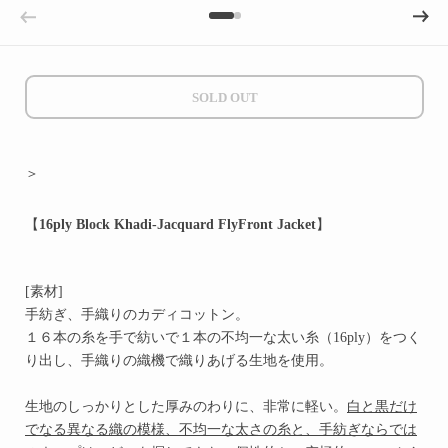
Previous slide
Next sli
SOLD OUT
＞
【
16ply Block Khadi-Jacquard FlyFront Jacket
】
[素材]
手紡ぎ、手織りのカディコットン。
１６本の糸を手で紡いで１本の不均一な太い糸（
16ply
）をつく
り出し、手織りの織機で織りあげる生地を使用。
生地のしっかりとした厚みのわりに、非常に軽い。
白と黒だけ
でなる異なる織の模様、不均一な太さの糸と、手紡ぎならでは