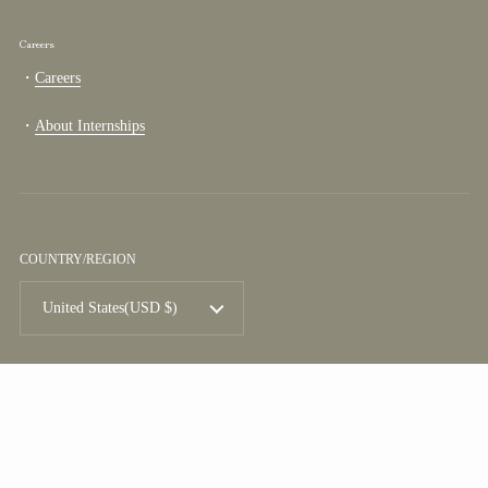
Careers
・
Careers
・
About Internships
COUNTRY/REGION
United States
(USD $)
Copyright © 2026
TSURUTO
. All rights reserved.
TOP
Go to