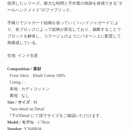
使用したシリーズ。膨大な時間と手作業の痕跡を体感できる"オ
ールハンドメイド"のファブリック。
手織りでジャガード組織を追っていく'ハンドジャガード'によ
り、各ブロックによって総柄が変化しており、裁断することで
ブロックを解体し、コラージュのようにパターン上に配置して
再構成している。
生地
: インド
生産
Composition / 素材
Front fabric : Khadi Cotton 100%
Lining：-
表地 : カディコットン
裏地 : なし
Size / サイズ
: M
*size-detail on Detail
*下のDetail にて採寸サイズをご確認いただけます。
Model / モデル
: 1.78cm
Number
:
Y
204JK04