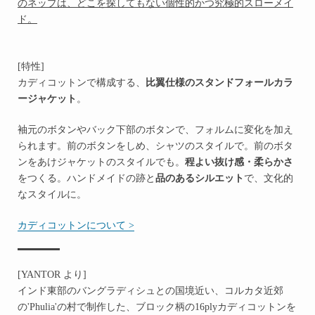
のネップは、どこを探してもない個性的かつ究極的スローメイ
ド。
[特性]
カディコットンで構成する、
比翼仕様のスタンドフォールカラ
ージャケット
。
袖元のボタンやバック下部のボタンで、フォルムに変化を加え
られます。前のボタンをしめ、シャツのスタイルで。前のボタ
ンをあけジャケットのスタイルでも。
程よい抜け感・柔らかさ
をつくる。ハンドメイドの跡と
品のあるシルエット
で、文化的
なスタイルに。
カディコットンについて >
[YANTOR より]
インド東部のバングラディシュとの国境近い、コルカタ近郊
の'Phulia'の村で制作した、ブロック柄の16plyカディコットンを