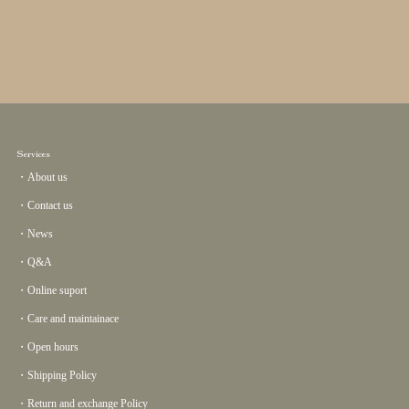
Services
・About us
・Contact us
・News
・Q&A
・Online suport
・Care and maintainace
・Open hours
・Shipping Policy
・Return and exchange Policy