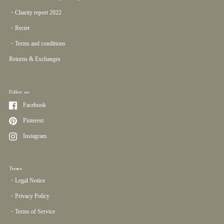
・Charity report 2022
・Reciet
・Terms and conditions
Returns & Exchanges
Follow us
Facebook
Pinterest
Instagram
Terms
・Legal Notice
・Privacy Policy
・Terms of Service